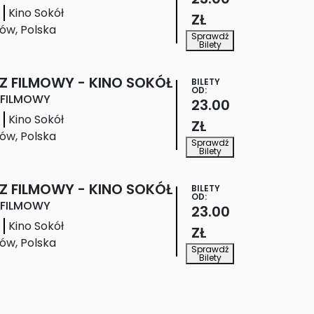
Kino Sokół
ZŁ
ów
,
Polska
Sprawdź
Bilety
Z FILMOWY - KINO SOKÓŁ
BILETY
OD:
 FILMOWY
23.00
Kino za 
DKF 
Pokaz 
Pokaz 
S
Kino Sokół
Rogiem 
Szpula
Filmowy 
Filmowy 
L
ZŁ
ów
,
Polska
Café
14.05.2026
- Kino 
- Kino 
s
Sprawdź
Bilety
13.05.2026
Sokół
Sokół
f
15.05.2026
08.05.2026
0
Z FILMOWY - KINO SOKÓŁ
BILETY
OD:
 FILMOWY
23.00
Kino Sokół
ZŁ
ów
,
Polska
Sprawdź
Bilety