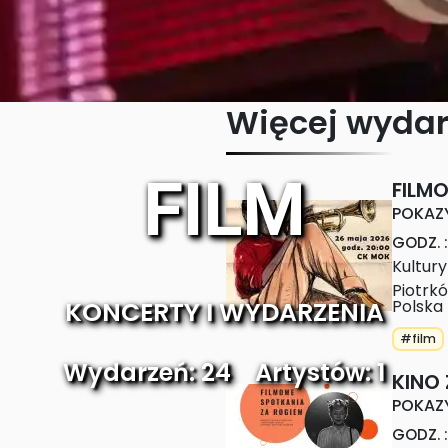
Więcej wyda
FILM
FILM
POKAZ
GODZ.
:
Kultury
Piotrk
KONCERTY I WYDARZENIA
Polska
#film
Wydarzeń:
24
Artystów:
1
KINO
POKAZ
GODZ.
: