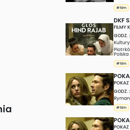
#film
DKF 
FILMY
GODZ.
:
Kultury
Piotrk
Polska
#film
POKA
POKAZ
GODZ.
:
Ryman
nia
#film
POKA
POKAZ