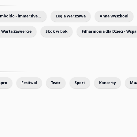
Vivaldi & Arcimboldo - immersive exhibition with live music
Legia Warszawa
Anna Wyszkoni
 Warta Zawiercie
Skok w bok
mpro
Festiwal
Teatr
Sport
Koncerty
Mu