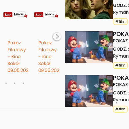
GODZ.
:
Ryman
#film
POKA
POKAZ
Pokaz 
Pokaz 
Pokaz 
Pokaz 
GODZ.
:
Filmowy 
Filmowy 
Filmowy 
Filmowy 
Ryman
- Kino 
- Kino 
- Kino 
- Kino 
6
Sokół
Sokół
Sokół
Sokół
#film
09.05.2026
09.05.2026
10.05.2026
10.05.2026
POKA
POKAZ
GODZ.
:
Ryman
#film