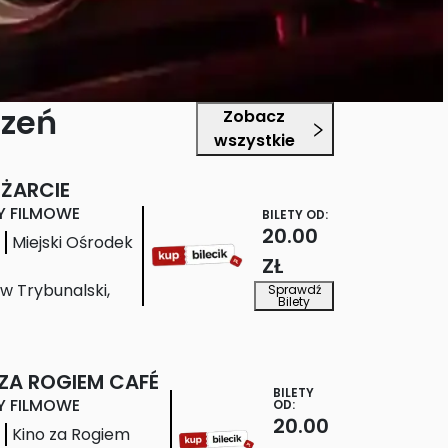
rzeń
Zobacz
wszystkie
OŻARCIE
Y FILMOWE
BILETY OD:
20.00
Miejski Ośrodek
ZŁ
ów Trybunalski
,
Sprawdź
Bilety
 ZA ROGIEM CAFÉ
BILETY
Y FILMOWE
OD:
20.00
Kino za Rogiem