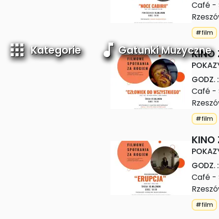
Café -
Rzesz
#film
Kategorie
Gatunki Muzyczne
KINO
POKAZ
GODZ.
:
Café -
Rzesz
#film
KINO
POKAZ
GODZ.
:
Café -
Rzesz
#film