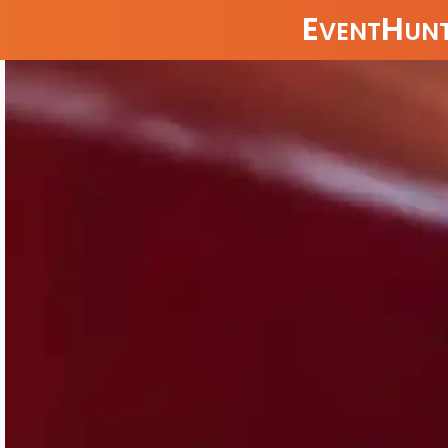
E
H
VENT
UNT