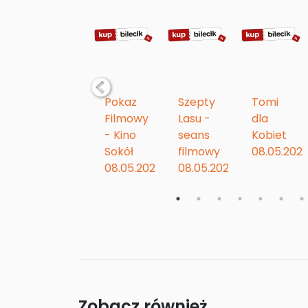
Pokaz 
Pokaz 
Szepty 
Tomi 
Filmowy 
Filmowy 
Lasu - 
dla 
026
- Kino 
- Kino 
seans 
Kobiet
Sokół
Sokół
filmowy
08.05.202
15.05.2026
08.05.2026
08.05.2026
Zobacz również