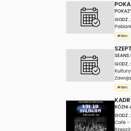
POKA
POKAZ
GODZ.
:
Pabian
#film
SZEPT
SEANS
GODZ.
:
Kultury
Zawoja
#film
KADR
RÓŻNI 
GODZ.
:
Café -
Rzesz