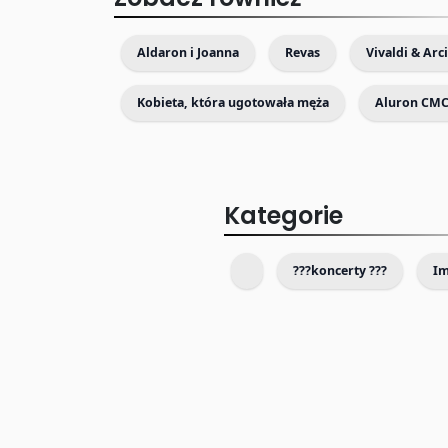
Aldaron i Joanna
Revas
Kobieta, która ugotowała męża
Aluron CMC
Kategorie
???koncerty ???
I