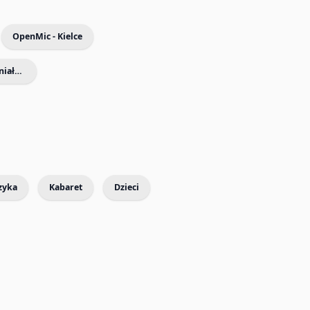
OpenMic - Kielce
Filharmonia dla Dzieci - Wspaniałe koncerty dla Dzieci i Rodziców
zyka
Kabaret
Dzieci