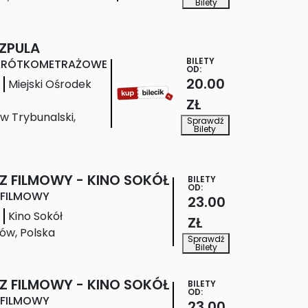
Bilety
SZPULA
BILETY
 KRÓTKOMETRAŻOWE
OD:
20.00
Miejski Ośrodek
ZŁ
ów Trybunalski
,
Sprawdź
Bilety
Z FILMOWY - KINO SOKÓŁ
BILETY
OD:
 FILMOWY
23.00
Kino Sokół
ZŁ
ów
,
Polska
Sprawdź
Bilety
Z FILMOWY - KINO SOKÓŁ
BILETY
OD:
 FILMOWY
23.00