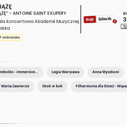
IĄŻĘ
opowieść 
08.05.2026
08.05.2026
o 
ĄŻĘ” - ANTOINE SAINT EXUPERY
BI
3
poecie, 
ala koncertowa Akademii Muzycznej
który 
Sp
olska
kochał, 
# widowisko
tworzył 
i 
wybierał 
w 
cieniu 
Vivaldi & Arcimboldo - immersive exhibition with live music
Legia Warszawa
Anna Wyszkoni
wojny
08.05.2026
 Warta Zawiercie
Skok w bok