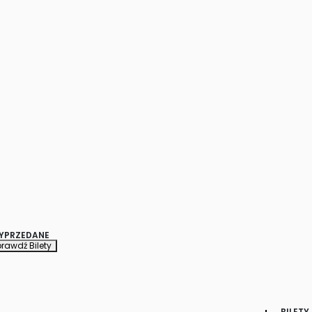
YPRZEDANE
rawdź Bilety
BILETY