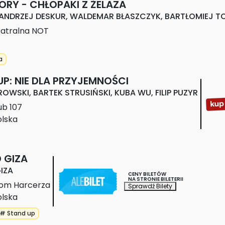
ORY - CHŁOPAKI Z ŻELAZA
 ANDRZEJ DESKUR, WALDEMAR BŁASZCZYK, BARTŁOMIEJ 
atralna NOT
a
P: NIE DLA PRZYJEMNOŚCI
OWSKI, BARTEK STRUSIŃSKI, KUBA WU, FILIP PUZYR
ub 107
olska
 GIZA
IZA
CENY BILETÓW
NA STRONIE BILETERII
om Harcerza
Sprawdź Bilety
olska
 
uski 
Pro 
"Baczyński" 
Zespół 
Zespół 
rek
Forma
- 
Ponad 
Ponad 
# Stand up
6
.2026
08.05.2026
muzyczna 
Chmurami
Chmurami