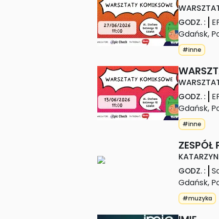
WARSZTA
E
GODZ.
:
Gdańsk
,
P
#inne
WARSZT
WARSZTA
E
GODZ.
:
Gdańsk
,
P
#inne
ZESPÓŁ
KATARZYN
S
GODZ.
:
Gdańsk
,
P
#muzyka