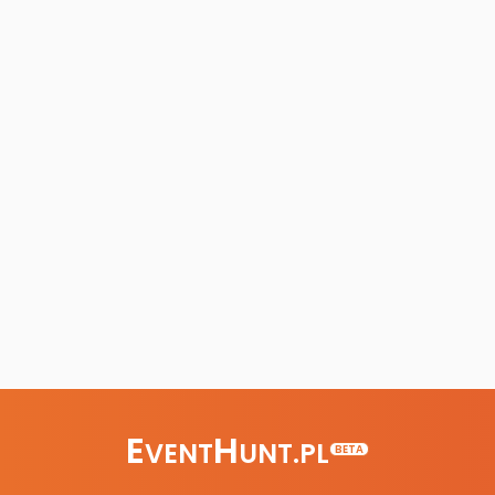
E
H
VENT
UNT.PL
BETA