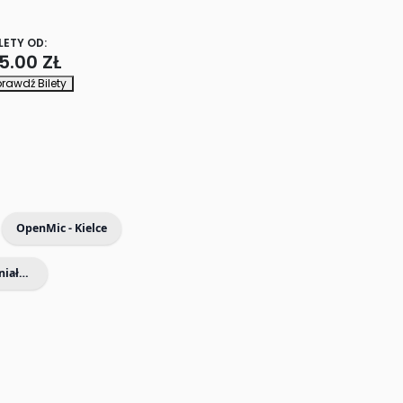
LETY OD:
5.00 ZŁ
rawdź Bilety
OpenMic - Kielce
Filharmonia dla Dzieci - Wspaniałe koncerty dla Dzieci i Rodziców