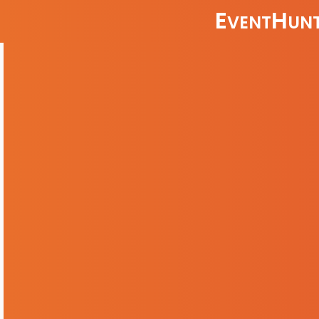
E
H
VENT
UNT