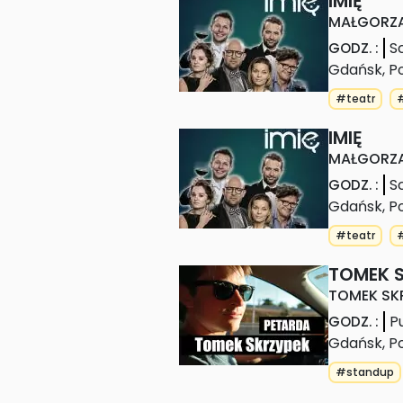
IMIĘ
MAŁGORZA
S
GODZ.
:
Gdańsk
,
P
#teatr
IMIĘ
MAŁGORZA
S
GODZ.
:
Gdańsk
,
P
#teatr
TOMEK 
TOMEK SK
P
GODZ.
:
Gdańsk
,
P
#standup