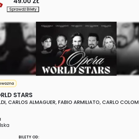
49.00 ZŁ
Sprawdź Bilety
owazna
RLD STARS
DI, CARLOS ALMAGUER, FABIO ARMILIATO, CARLO COLOMB
a
lska
BILETY OD: