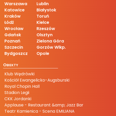
Warszawa
Lublin
Katowice
Białystok
Kraków
Toruń
Łódź
Kielce
Wrocław
Rzeszów
Gdańsk
Olsztyn
Poznań
Zielona Góra
Szczecin
Gorzów Wlkp.
Bydgoszcz
Opole
O
BIEKTY
Klub Wędrówki
Kościół Ewangelicko-Augsburski
Royal Chopin Hall
Stadion Legii
CKK Jordanki
Applause - Restaurant &amp; Jazz Bar
Teatr Kamienica - Scena EMILIANA