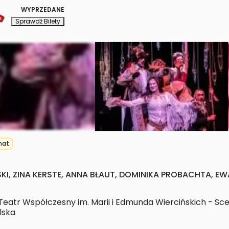
WYPRZEDANE
Sprawdź Bilety
mat
SKI, ZINA KERSTE, ANNA BŁAUT, DOMINIKA PROBACHTA, 
eatr Współczesny im. Marii i Edmunda Wiercińskich - Sc
lska