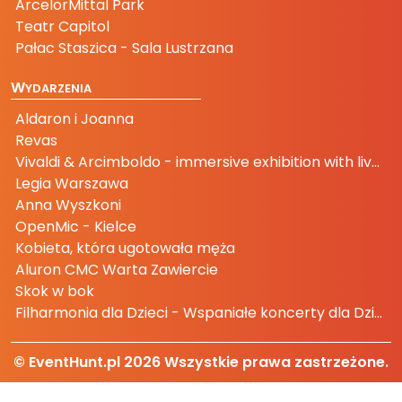
ArcelorMittal Park
Teatr Capitol
Pałac Staszica - Sala Lustrzana
W
YDARZENIA
Aldaron i Joanna
Revas
Vivaldi & Arcimboldo - immersive exhibition with live music
Legia Warszawa
Anna Wyszkoni
OpenMic - Kielce
Kobieta, która ugotowała męża
Aluron CMC Warta Zawiercie
Skok w bok
Filharmonia dla Dzieci - Wspaniałe koncerty dla Dzieci i Rodziców
© EventHunt.pl
2026
Wszystkie prawa zastrzeżone.