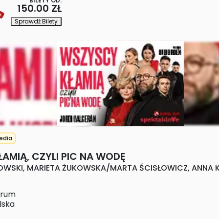
BILETY OD:
150.00 ZŁ
Sprawdź Bilety
edia
AMIĄ, CZYLI PIC NA WODĘ
WSKI, MARIETA ŻUKOWSKA/MARTA ŚCISŁOWICZ, ANNA K
trum
lska