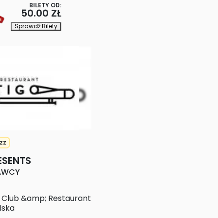
BILETY OD:
50.00 ZŁ
Sprawdź Bilety
zz
ESENTS
AWCY
z Club &amp; Restaurant
lska