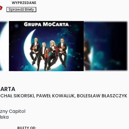
WYPRZEDANE
Sprawdź Bilety
ARTA
 MICHAŁ SIKORSKI, PAWEŁ KOWALUK, BOLESŁAW BŁASZCZYK
zny Capitol
lska
BILETY OD: