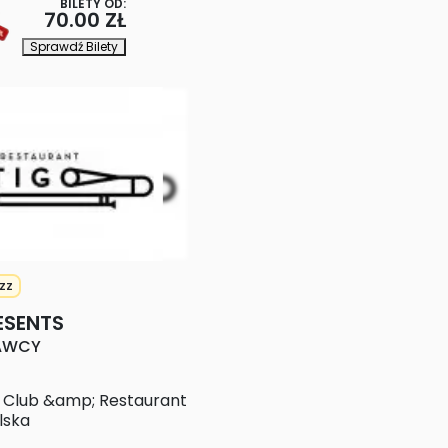
BILETY OD:
70.00 ZŁ
Sprawdź Bilety
zz
ESENTS
AWCY
z Club &amp; Restaurant
lska