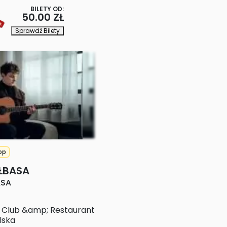
BILETY OD:
50.00 ZŁ
Sprawdź Bilety
op
ŁBASA
ASA
z Club &amp; Restaurant
lska