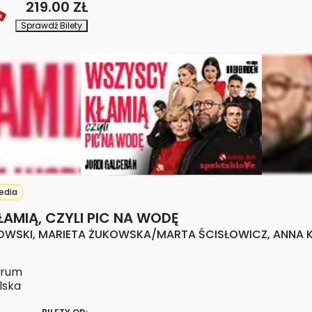
219.00 ZŁ
Sprawdź Bilety
edia
AMIĄ, CZYLI PIC NA WODĘ
WSKI, MARIETA ŻUKOWSKA/MARTA ŚCISŁOWICZ, ANNA K
trum
lska