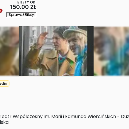
BILETY OD:
150.00 ZŁ
Sprawdź Bilety
edia
Teatr Współczesny im. Marii i Edmunda Wiercińskich - Du
lska