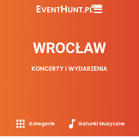
E
H
BETA
VENT
UNT.PL
WROCŁAW
KONCERTY I WYDARZENIA
Kategorie
Gatunki Muzyczne