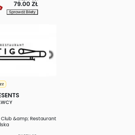
79.00 ZŁ
Sprawdź Bilety
zz
ESENTS
AWCY
z Club &amp; Restaurant
lska