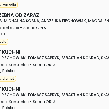
# komedia
ZEBNA OD ZARAZ
S, MICHALINA SOSNA, ANDŻELIKA PIECHOWIAK, MAGDALEN
 Kamienica - Scena ORLA
ska
edia
W KUCHNI
A PIECHOWIAK, TOMASZ SAPRYK, SEBASTIAN KONRAD, SŁA
eatr Kamienica - Scena ORLA
a
,
Polska
# dramat
W KUCHNI
A PIECHOWIAK, TOMASZ SAPRYK, SEBASTIAN KONRAD, SŁA
eatr Kamienica - Scena ORLA
a
,
Polska
iści 
Damski 
Goło 
Między 
Cyrk 