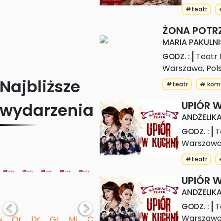
#teatr
ŻONA POTR
MARIA PAKULNI
Teatr
GODZ.
:
Warszawa
,
Pol
Najbliższe
#teatr
# kom
UPIÓR 
wydarzenia
ANDŻELIK
T
GODZ.
:
Warszaw
#teatr
UPIÓR 
ANDŻELIK
T
GODZ.
:
Warszaw
łka 
woje 
Optymiści 
Damski 
Goło 
Między 
Cyrk 
Damski 
Francuski 
POMOC 
Przesyłka 
Dwoje 
Optym