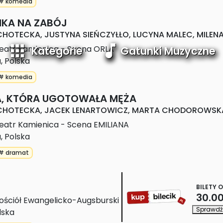
# komedia
NKA NA ZABÓJ
HOTECKA, JUSTYNA SIEŃCZYŁŁO, LUCYNA MALEC, MILEN
eatr Kamienica - Scena ORLA
Kategorie
Gatunki Muzyczne
a
,
Polska
# komedia
A, KTÓRA UGOTOWAŁA MĘŻA
CHOTECKA, JACEK LENARTOWICZ, MARTA CHODOROWSK
eatr Kamienica - Scena EMILIANA
a
,
Polska
# dramat
BILETY O
30.00
ościół Ewangelicko-Augsburski
Sprawdź 
lska