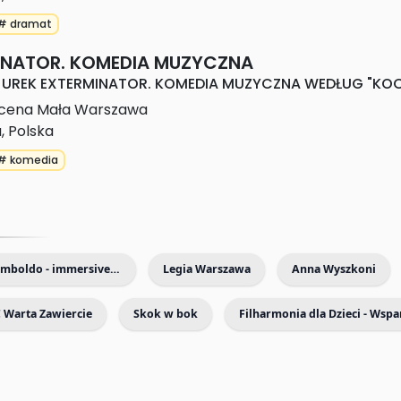
biznes
i 
łóżkami
Lewandowski
# dramat
08.05.2026
wesoło
08.05.2026
08.05.2026
INATOR. KOMEDIA MUZYCZNA
6
08.05.2026
JUREK EXTERMINATOR. KOMEDIA MUZYCZNA WEDŁUG "KO
cena Mała Warszawa
arze 
a
,
Polska
# komedia
rii
5.2026
Vivaldi & Arcimboldo - immersive exhibition with live music
Legia Warszawa
Anna Wyszkoni
 Warta Zawiercie
Skok w bok