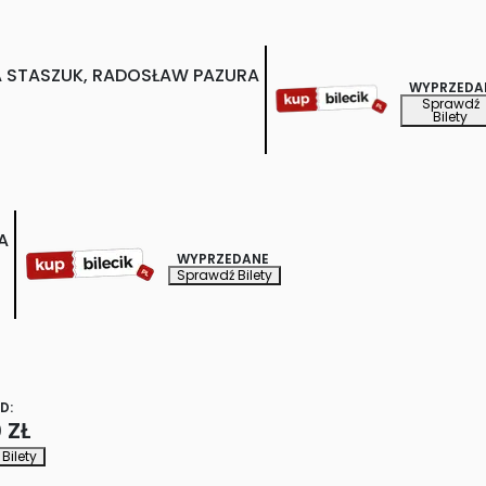
A STASZUK, RADOSŁAW PAZURA
WYPRZEDA
Sprawdź
Bilety
A
WYPRZEDANE
Sprawdź Bilety
D:
 ZŁ
Bilety