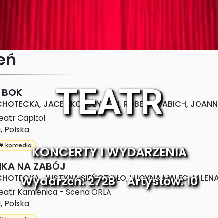
eń
TEATR
 BOK
HOTECKA, JACEK KOPCZYŃSKI, ROBERT WABICH, JOANNA
eatr Capitol
a
,
Polska
# komedia
KONCERTY I WYDARZENIA
NKA NA ZABÓJ
HOTECKA, JUSTYNA SIEŃCZYŁŁO, LUCYNA MALEC, MILEN
Wydarzeń:
2728
Artystów:
10
eatr Kamienica - Scena ORLA
a
,
Polska