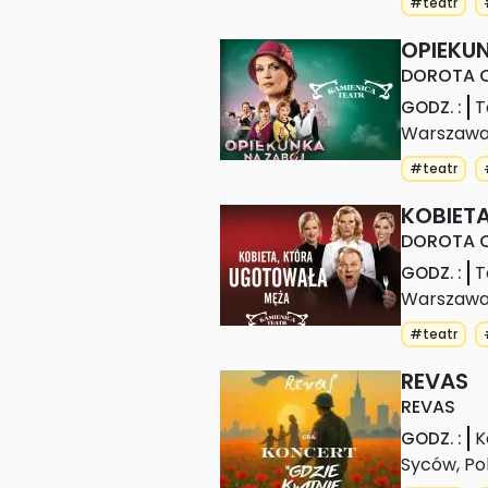
#teatr
OPIEKU
DOROTA C
T
GODZ.
:
Warszaw
#teatr
KOBIET
DOROTA 
T
GODZ.
:
Warszaw
#teatr
REVAS
REVAS
K
GODZ.
:
Syców
,
Po