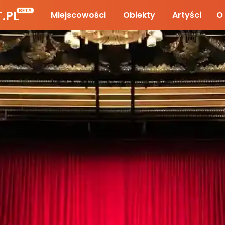
BETA
.PL
Miejscowości
Obiekty
Artyści
O