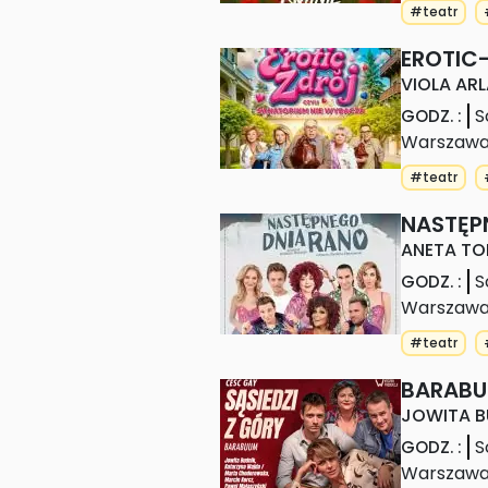
#teatr
EROTIC
VIOLA ARL
S
GODZ.
:
Warszaw
#teatr
NASTĘP
ANETA TO
S
GODZ.
:
Warszaw
#teatr
BARABUU
JOWITA B
S
GODZ.
:
Warszaw