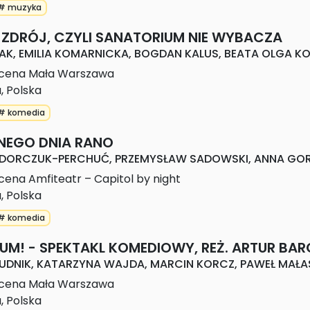
# muzyka
-ZDRÓJ, CZYLI SANATORIUM NIE WYBACZA
AK, EMILIA KOMARNICKA, BOGDAN KALUS, BEATA OLGA KO
cena Mała Warszawa
a
,
Polska
# komedia
NEGO DNIA RANO
DORCZUK-PERCHUĆ, PRZEMYSŁAW SADOWSKI, ANNA GOR
cena Amfiteatr – Capitol by night
a
,
Polska
# komedia
M! - SPEKTAKL KOMEDIOWY, REŻ. ARTUR BAR
UDNIK, KATARZYNA WAJDA, MARCIN KORCZ, PAWEŁ MAŁA
cena Mała Warszawa
a
,
Polska