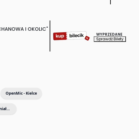
CHANOWA I OKOLIC"
WYPRZEDANE
Sprawdź Bilety
OpenMic - Kielce
Filharmonia dla Dzieci - Wspaniałe koncerty dla Dzieci i Rodziców