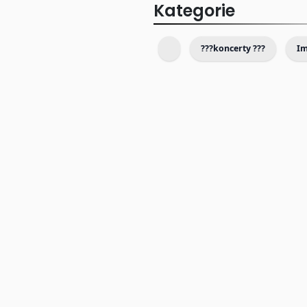
Kategorie
???koncerty ???
I