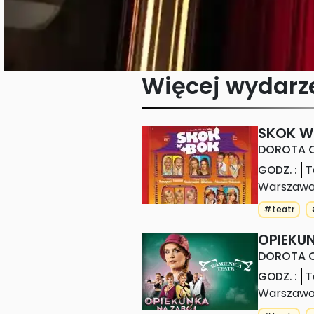
Więcej wydarz
SKOK W
DOROTA C
T
GODZ.
:
Warszaw
#teatr
OPIEKU
DOROTA C
T
GODZ.
:
Warszaw