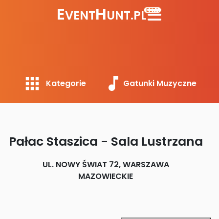
E
H
BETA
VENT
UNT.PL
Kategorie
Gatunki Muzyczne
Pałac Staszica - Sala Lustrzana
UL. NOWY ŚWIAT 72, WARSZAWA
MAZOWIECKIE