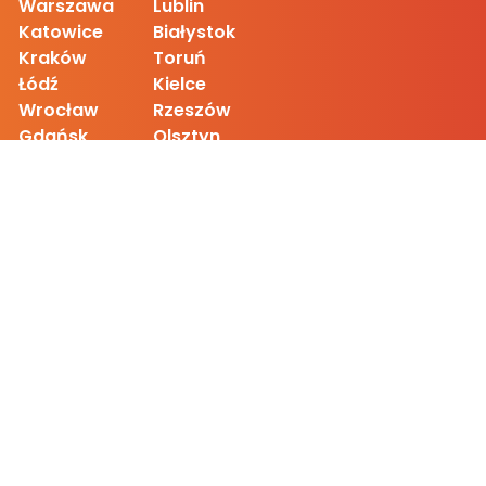
Warszawa
Lublin
Katowice
Białystok
Kraków
Toruń
Łódź
Kielce
Wrocław
Rzeszów
Gdańsk
Olsztyn
Poznań
Zielona Góra
Szczecin
Gorzów Wlkp.
Bydgoszcz
Opole
O
BIEKTY
Klub Wędrówki
Kościół Ewangelicko-Augsburski
Royal Chopin Hall
Stadion Legii
CKK Jordanki
Applause - Restaurant &amp; Jazz Bar
Teatr Kamienica - Scena EMILIANA
ArcelorMittal Park