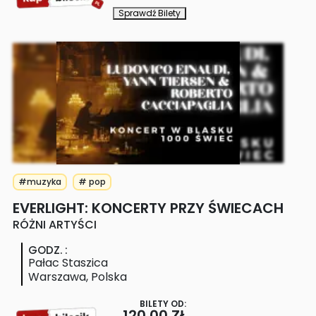
Sprawdź Bilety
#muzyka
# pop
EVERLIGHT: KONCERTY PRZY ŚWIECACH
RÓŻNI ARTYŚCI
GODZ.
:
Pałac Staszica
Warszawa
,
Polska
BILETY OD:
120.00 ZŁ