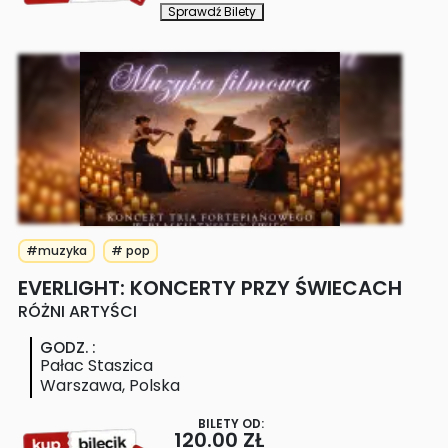
Sprawdź Bilety
#muzyka
# pop
EVERLIGHT: KONCERTY PRZY ŚWIECACH
RÓŻNI ARTYŚCI
GODZ.
:
Pałac Staszica
Warszawa
,
Polska
BILETY OD:
120.00 ZŁ