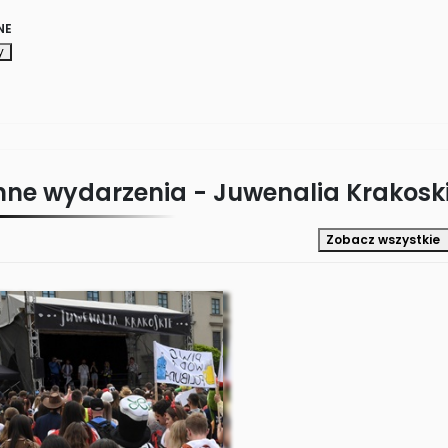
NE
y
nne wydarzenia -
Juwenalia Krakosk
Zobacz wszystkie