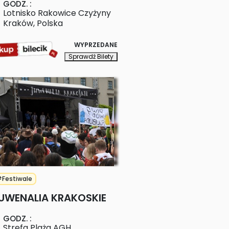
GODZ.
:
Lotnisko Rakowice Czyżyny
Kraków
,
Polska
WYPRZEDANE
Sprawdź Bilety
Festiwale
UWENALIA KRAKOSKIE
GODZ.
:
Strefa Plaża AGH