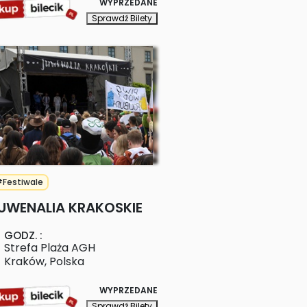
WYPRZEDANE
Sprawdź Bilety
Festiwale
UWENALIA KRAKOSKIE
GODZ.
:
Strefa Plaża AGH
Kraków
,
Polska
WYPRZEDANE
Sprawdź Bilety