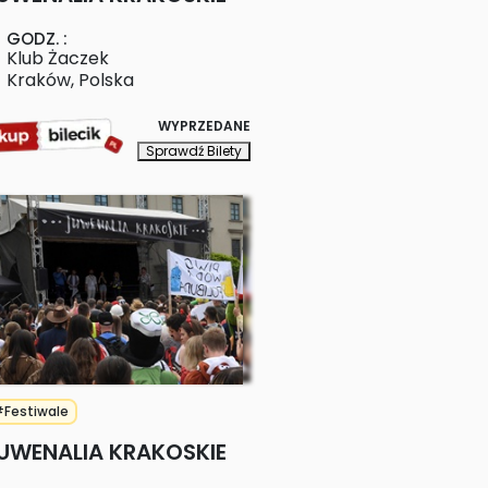
GODZ.
:
Klub Żaczek
Kraków
,
Polska
WYPRZEDANE
Sprawdź Bilety
Festiwale
UWENALIA KRAKOSKIE