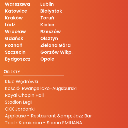
Warszawa
Lublin
Katowice
Białystok
Kraków
Toruń
Łódź
Kielce
Wrocław
Rzeszów
Gdańsk
Olsztyn
Poznań
Zielona Góra
Szczecin
Gorzów Wlkp.
Bydgoszcz
Opole
O
BIEKTY
Klub Wędrówki
Kościół Ewangelicko-Augsburski
Royal Chopin Hall
Stadion Legii
CKK Jordanki
Applause - Restaurant &amp; Jazz Bar
Teatr Kamienica - Scena EMILIANA