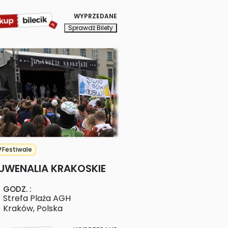
WYPRZEDANE
Sprawdź Bilety
Festiwale
UWENALIA KRAKOSKIE
GODZ.
:
Strefa Plaża AGH
Kraków
,
Polska