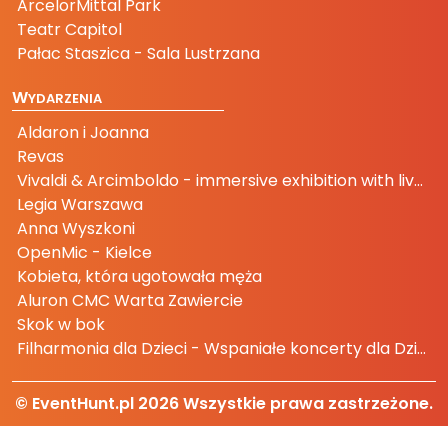
ArcelorMittal Park
Teatr Capitol
Pałac Staszica - Sala Lustrzana
W
YDARZENIA
Aldaron i Joanna
Revas
Vivaldi & Arcimboldo - immersive exhibition with live music
Legia Warszawa
Anna Wyszkoni
OpenMic - Kielce
Kobieta, która ugotowała męża
Aluron CMC Warta Zawiercie
Skok w bok
Filharmonia dla Dzieci - Wspaniałe koncerty dla Dzieci i Rodziców
© EventHunt.pl
2026
Wszystkie prawa zastrzeżone.