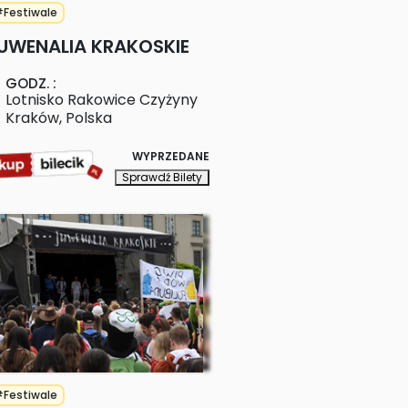
Festiwale
UWENALIA KRAKOSKIE
GODZ.
:
Lotnisko Rakowice Czyżyny
Kraków
,
Polska
WYPRZEDANE
Sprawdź Bilety
Festiwale