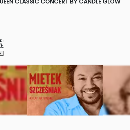
QUEEN CLASSIC CONCERT BY CANDLE GLOW
D:
ZŁ
y