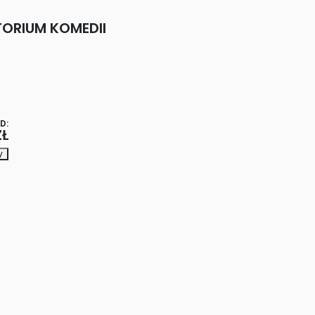
ORIUM KOMEDII
D:
ZŁ
y