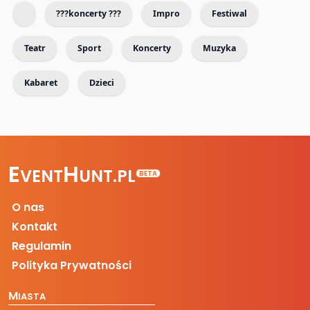
???koncerty ???
Impro
Festiwal
Teatr
Sport
Koncerty
Muzyka
Kabaret
Dzieci
E
H
VENT
UNT.PL
BETA
O nas
Kontakt
Regulamin
Polityka Prywatności
M
IASTA