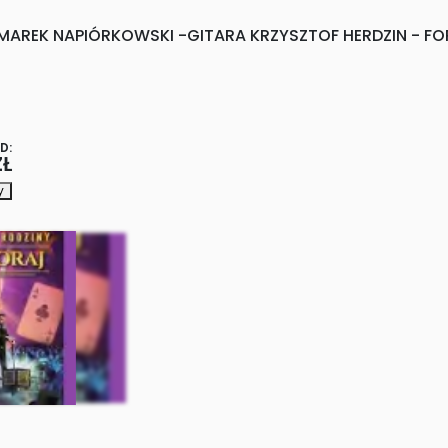
 MAREK NAPIÓRKOWSKI -GITARA KRZYSZTOF HERDZIN - F
D:
ZŁ
y