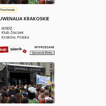
Festiwale
UWENALIA KRAKOSKIE
GODZ.
:
Klub Żaczek
Kraków
,
Polska
WYPRZEDANE
Sprawdź Bilety