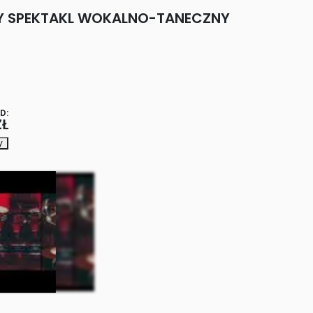
Y SPEKTAKL WOKALNO-TANECZNY
D:
ZŁ
y