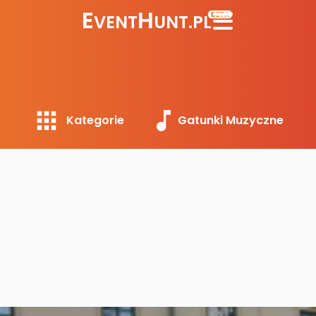
E
H
BETA
VENT
UNT.PL
Kategorie
Gatunki Muzyczne