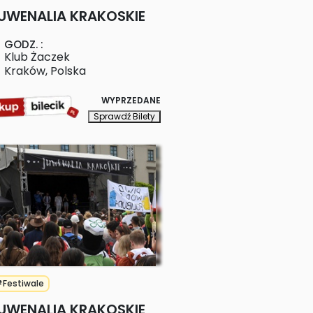
UWENALIA KRAKOSKIE
GODZ.
:
Klub Żaczek
Kraków
,
Polska
WYPRZEDANE
Sprawdź Bilety
Festiwale
UWENALIA KRAKOSKIE