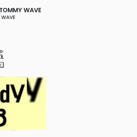
 TOMMY WAVE
Y WAVE
D:
ZŁ
y