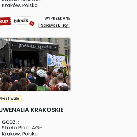
Kraków
,
Polska
WYPRZEDANE
Sprawdź Bilety
Festiwale
UWENALIA KRAKOSKIE
GODZ.
:
Strefa Plaża AGH
Kraków
,
Polska