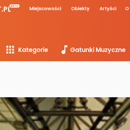
BETA
.PL
Miejscowości
Obiekty
Artyści
O
Kategorie
Gatunki Muzyczne