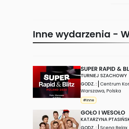
Inne wydarzenia -
W
SUPER RAPID & B
TURNIEJ SZACHOWY
Centrum Kon
GODZ.
:
Warszawa
,
Polska
#inne
GOŁO I WESOŁO
KATARZYNA PTASIŃSK
Scena Relax
GODZ.
: