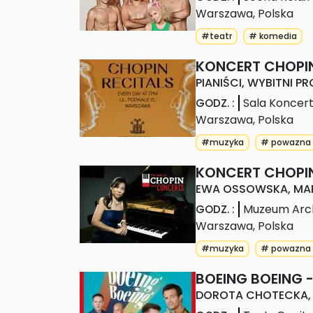
Warszawa
,
Polska
#teatr
# komedia
KONCERT CHOPI
PIANIŚCI, WYBITNI 
Sala Koncer
GODZ.
:
Warszawa
,
Polska
#muzyka
# powazna
KONCERT CHOPIN
EWA OSSOWSKA, MARI
Muzeum Arch
GODZ.
:
Warszawa
,
Polska
#muzyka
# powazna
BOEING BOEING -
DOROTA CHOTECKA, M