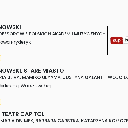
NOWSKI
PROFESOROWIE POLSKICH AKADEMII MUZYCZNYCH
towa Fryderyk
OWSKI, STARE MIASTO
A SLIVA, MAMIKO UEYAMA, JUSTYNA GALANT - WOJCIEC
idiecezji Warszawskiej
 TEATR CAPITOL
ARIA DEJMEK, BARBARA GARSTKA, KATARZYNA KOŁECZEK