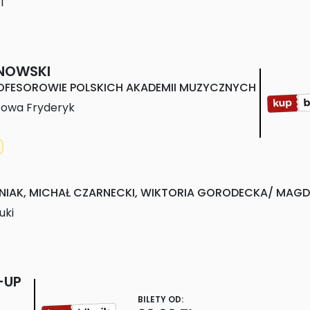
l
NOWSKI
PROFESOROWIE POLSKICH AKADEMII MUZYCZNYCH
towa Fryderyk
IAK, MICHAŁ CZARNECKI, WIKTORIA GORODECKA/ MAGDA
uki
-UP
BILETY OD: