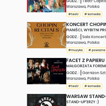
Teatr Capito
GODZ.
:
Warszawa
,
Polska
#teatr
# komedia
KONCERT CHOPI
PIANIŚCI, WYBITNI 
Sala Koncer
GODZ.
:
Warszawa
,
Polska
#muzyka
# powazna
FACET Z PAPIERU
MAŁGORZATA FOREMN
Garnizon Szt
GODZ.
:
Warszawa
,
Polska
#teatr
# komedia
WARSAW STAND
STAND-UP'ERZY :)