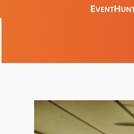
E
H
VENT
UNT