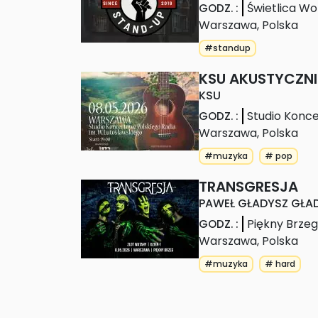
Świetlica Wo
GODZ.
:
Warszawa
,
Polska
#standup
KSU AKUSTYCZNI
KSU
Studio Konce
GODZ.
:
Warszawa
,
Polska
#muzyka
# pop
TRANSGRESJA
PAWEŁ GŁADYSZ GŁAD
Piękny Brzeg
GODZ.
:
Warszawa
,
Polska
#muzyka
# hard