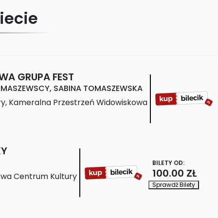
iecie
WA GRUPA FEST
OMASZEWSCY, SABINA TOMASZEWSKA
ry, Kameralna Przestrzeń Widowiskowa
KY
BILETY OD:
100.00 ZŁ
owa Centrum Kultury
Sprawdź Bilety