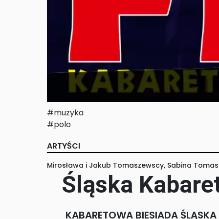
#muzyka
#polo
ARTYŚCI
Mirosława i Jakub Tomaszewscy, Sabina Toma
Śląska Kabare
KABARETOWA BIESIADA ŚLĄSKA