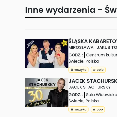
Inne wydarzenia -
Św
ŚLĄSKA KABARETO
MIROSŁAWA I JAKUB T
Centrum kultu
GODZ.
:
Świecie
,
Polska
#muzyka
# polo
JACEK STACHURS
JACEK STACHURSKY
Sala Widowisk
GODZ.
:
Świecie
,
Polska
#muzyka
# pop