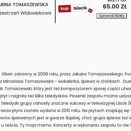
BILETY OD:
ABINA TOMASZEWSKA
65.00 ZŁ
rzestrzeń Widowiskowa
Sprawdź Bilety
Gliwic założony w 2008 roku, przez Jakuba Tomaszewskiego. P
az Mirosława Tomaszewska - wokalistka, śpiewa w chórkach . Du
b Tomaszewski, który jest też kompozytorem sporej części utwor
płyt i nagrała też kilka teledysków. Piosenki zespołu można usłys
e teledyski grupy odnosiły znaczne sukcesy w telewizyjnej Liście 
ierwsza płyta została wydana w 2010 roku. Na płytach znajdują się
ów śpiewanych jest w gwarze śląskiej, choć grupa śpiewa też w 
jak u teścia, Ty moja mamo. Koncerty w wykonaniu zespołu to ni