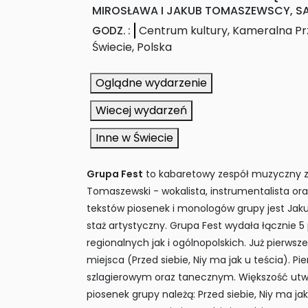
MIROSŁAWA I JAKUB TOMASZEWSCY, S
Centrum kultury, Kameralna P
GODZ.
:
Świecie
,
Polska
Oglądne wydarzenie
Wiecej wydarzeń
Inne w Świecie
Grupa Fest
to kabaretowy zespół muzyczny z 
Tomaszewski - wokalista, instrumentalista or
tekstów piosenek i monologów grupy jest Jaku
staż artystyczny. Grupa Fest wydała łącznie 5 
regionalnych jak i ogólnopolskich. Już pierwsz
miejsca (Przed siebie, Niy ma jak u teścia). P
szlagierowym oraz tanecznym. Większość utwor
piosenek grupy należą: Przed siebie, Niy ma 