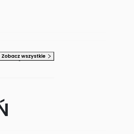
 Grupa Fest
Zobacz wszystkie
Ń