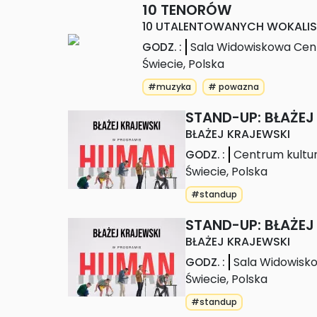
10 TENORÓW
10 UTALENTOWANYCH WOKALI
Sala Widowiskowa Cen
GODZ.
:
Świecie
,
Polska
#muzyka
# powazna
STAND-UP: BŁAŻEJ
BŁAŻEJ KRAJEWSKI
Centrum kultu
GODZ.
:
Świecie
,
Polska
#standup
STAND-UP: BŁAŻEJ
BŁAŻEJ KRAJEWSKI
Sala Widowisk
GODZ.
:
Świecie
,
Polska
#standup