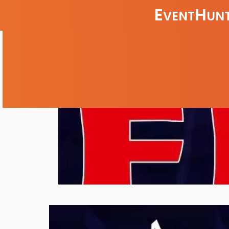
E
H
VENT
UNT