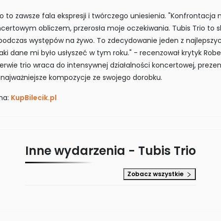
o to zawsze fala ekspresji i twórczego uniesienia. "Konfrontacja
ncertowym obliczem, przerosła moje oczekiwania. Tubis Trio to 
 podczas występów na żywo. To zdecydowanie jeden z najlepszy
jaki dane mi było usłyszeć w tym roku." - recenzował krytyk Robe
rwie trio wraca do intensywnej działalności koncertowej, preze
i najważniejsze kompozycje ze swojego dorobku.
 na:
KupBilecik.pl
Inne wydarzenia -
Tubis Trio
Zobacz wszystkie