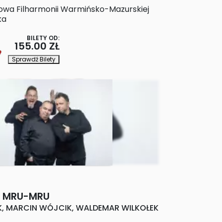
owa Filharmonii Warmińsko-Mazurskiej
ka
BILETY OD:
155.00 ZŁ
Sprawdź Bilety
I MRU-MRU
, MARCIN WÓJCIK, WALDEMAR WILKOŁEK