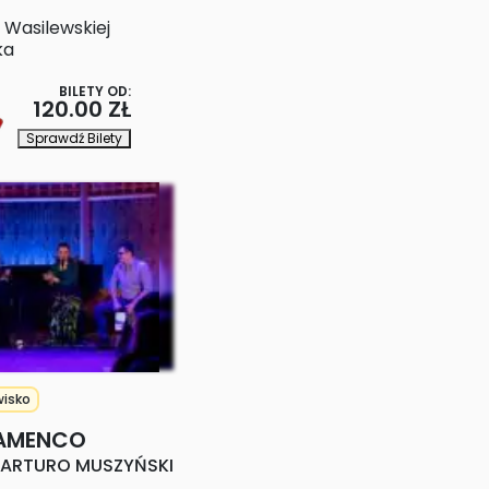
 Wasilewskiej
ka
BILETY OD:
120.00 ZŁ
Sprawdź Bilety
isko
LAMENCO
 ARTURO MUSZYŃSKI