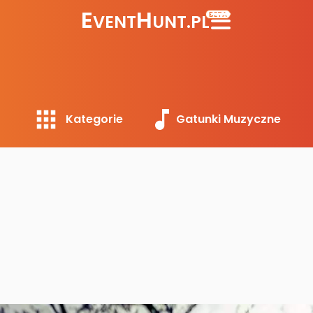
E
H
BETA
VENT
UNT.PL
Kategorie
Gatunki Muzyczne