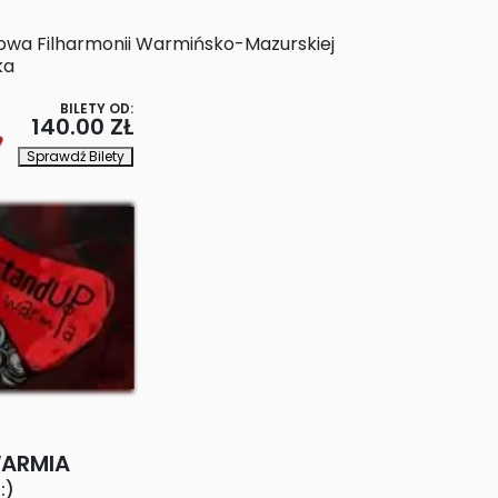
owa Filharmonii Warmińsko-Mazurskiej
ka
BILETY OD:
140.00 ZŁ
Sprawdź Bilety
ARMIA
:)