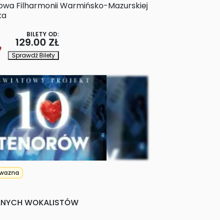
owa Filharmonii Warmińsko-Mazurskiej
ka
BILETY OD:
129.00 ZŁ
Sprawdź Bilety
wazna
ANYCH WOKALISTÓW