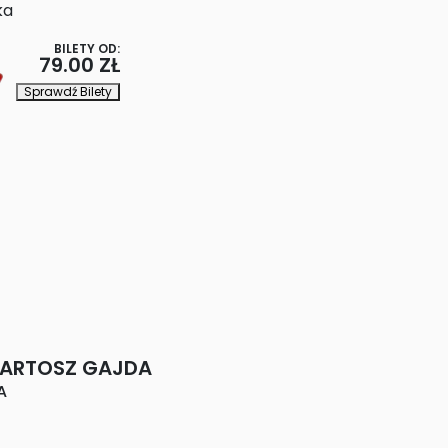
ka
BILETY OD:
79.00 ZŁ
Sprawdź Bilety
BARTOSZ GAJDA
A