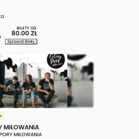
ka
BILETY OD:
80.00 ZŁ
Sprawdź Bilety
p
Y MIŁOWANIA
 PORY MIŁOWANIA