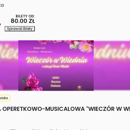
ka
BILETY OD:
80.00 ZŁ
Sprawdź Bilety
isko
A OPERETKOWO-MUSICALOWA "WIECZÓR W WI