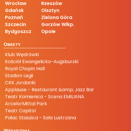
Wrocław
Rzeszów
Gdańsk
Olsztyn
Poznań
Zielona Góra
Szczecin
Gorzów Wlkp.
Bydgoszcz
Opole
O
BIEKTY
Klub Wędrówki
Kościół Ewangelicko-Augsburski
Royal Chopin Hall
Stadion Legii
CKK Jordanki
Applause - Restaurant &amp; Jazz Bar
Teatr Kamienica - Scena EMILIANA
ArcelorMittal Park
Teatr Capitol
Pałac Staszica - Sala Lustrzana
W
YDARZENIA