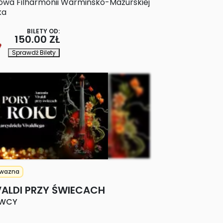
owa Filharmonii Warmińsko-Mazurskiej
ka
BILETY OD:
150.00 ZŁ
Sprawdź Bilety
wazna
VALDI PRZY ŚWIECACH
AWCY