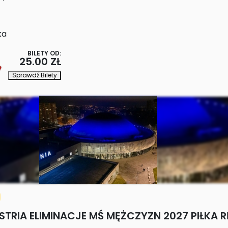
ka
BILETY OD:
25.00 ZŁ
Sprawdź Bilety
STRIA ELIMINACJE MŚ MĘŻCZYZN 2027 PIŁKA 