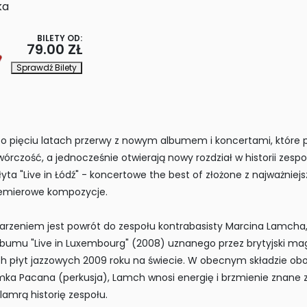
ka
BILETY OD:
79.00 ZŁ
Sprawdź Bilety
 po pięciu latach przerwy z nowym albumem i koncertami, któr
rczość, a jednocześnie otwierają nowy rozdział w historii zesp
łyta "Live in Łódź" - koncertowe the best of złożone z najważniej
emierowe kompozycje.
rzeniem jest powrót do zespołu kontrabasisty Marcina Lamcha
bumu "Live in Luxembourg" (2008) uznanego przez brytyjski ma
ch płyt jazzowych 2009 roku na świecie. W obecnym składzie ob
emka Pacana (perkusja), Lamch wnosi energię i brzmienie znane 
lamrą historię zespołu.