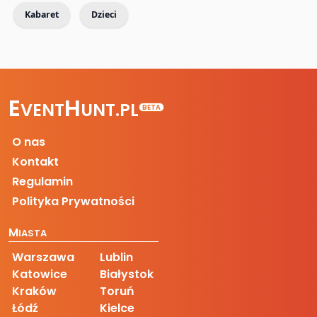
Kabaret
Dzieci
E
H
VENT
UNT.PL
BETA
O nas
Kontakt
Regulamin
Polityka Prywatności
M
IASTA
Warszawa
Lublin
Katowice
Białystok
Kraków
Toruń
Łódź
Kielce